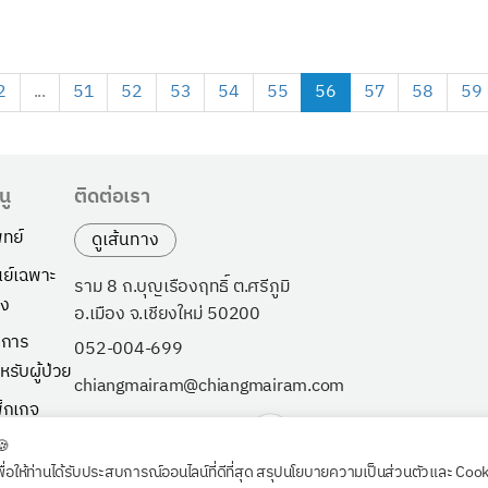
2
...
51
52
53
54
55
56
57
58
59
นู
ติดต่อเรา
ทย์
ดูเส้นทาง
นย์เฉพาะ
ราม 8 ถ.บุญเรืองฤทธิ์ ต.ศรีภูมิ
ง
อ.เมือง จ.เชียงใหม่ 50200
ิการ
052-004-699
หรับผู้ป่วย
chiangmairam@chiangmairam.com
็กเกจ
ี่ยวกับเรา
🍪
พื่อให้ท่านได้รับประสบการณ์ออนไลน์ที่ดีที่สุด สรุปนโยบายความเป็นส่วนตัวและ Coo
วจสุขภาพ