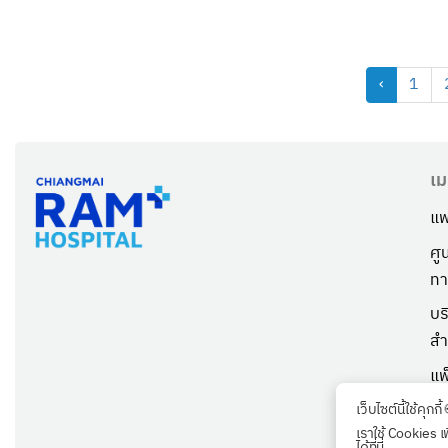
‹
1
เม
แพ
ศู
ทา
บร
สำ
แพ
เก
เว็บไซต์นี้ใช้คุกกี้
เราใช้ Cookies เ
ตร
ได้ที่นี่