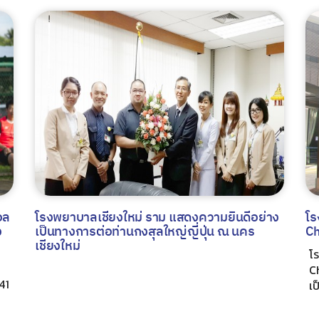
อล
โรงพยาบาลเชียงใหม่ ราม แสดงความยินดีอย่าง
โร
ง
เป็นทางการต่อท่านกงสุลใหญ่ญี่ปุ่น ณ นคร
Ch
เชียงใหม่
โ
C
41
เป