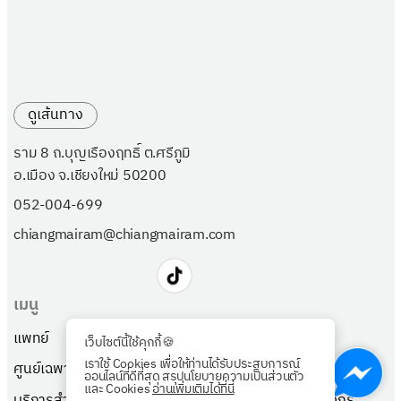
ดูเส้นทาง
ราม 8 ถ.บุญเรืองฤทธิ์ ต.ศรีภูมิ
อ.เมือง จ.เชียงใหม่ 50200
052-004-699
chiangmairam@chiangmairam.com
เมนู
แพทย์
แพ็กเกจ
เว็บไซต์นี้ใช้คุกกี้🍪
เราใช้ Cookies เพื่อให้ท่านได้รับประสบการณ์
ศูนย์เฉพาะทาง
เกี่ยวกับเรา
ออนไลน์ที่ดีที่สุด สรุปนโยบายความเป็นส่วนตัว
และ Cookies
อ่านเพิ่มเติมได้ที่นี่
บริการสำหรับผู้ป่วย
ตรวจสุขภาพลูกค้าองค์กร