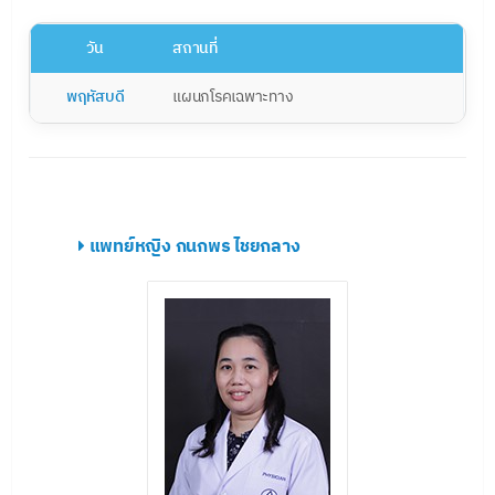
วัน
สถานที่
พฤหัสบดี
แผนกโรคเฉพาะทาง
แพทย์หญิง กนกพร ไชยกลาง