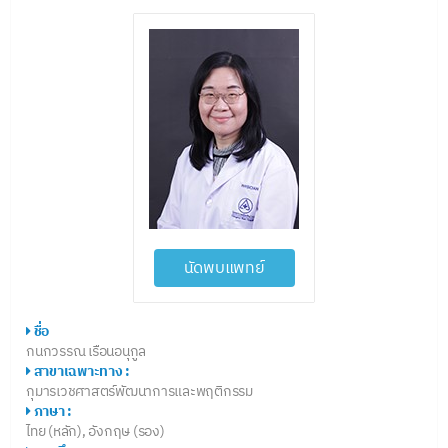
นัดพบแพทย์
ชื่อ
กนกวรรณ เรือนอนุกูล
สาขาเฉพาะทาง :
กุมารเวชศาสตร์พัฒนาการและพฤติกรรม
ภาษา :
ไทย (หลัก), อังกฤษ (รอง)