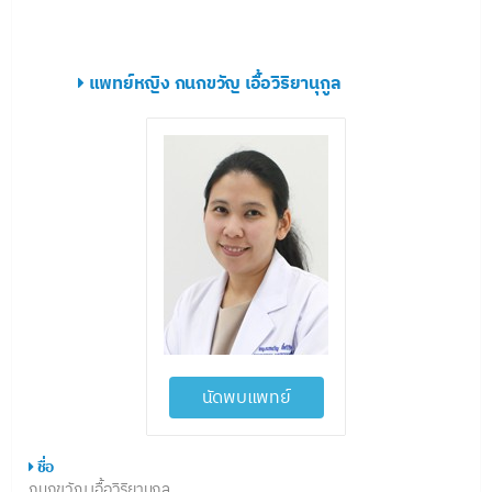
แพทย์หญิง กนกขวัญ เอื้อวิริยานุกูล
นัดพบแพทย์
ชื่อ
กนกขวัญ เอื้อวิริยานุกูล