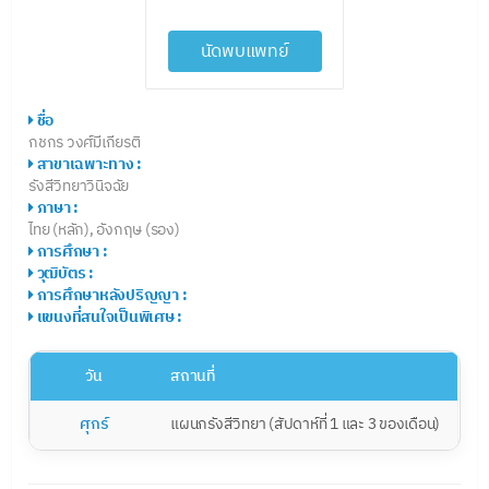
นัดพบแพทย์
ชื่อ
กชกร วงศ์มีเกียรติ
สาขาเฉพาะทาง :
รังสีวิทยาวินิจฉัย
ภาษา :
ไทย (หลัก), อังกฤษ (รอง)
การศึกษา :
วุฒิบัตร :
การศึกษาหลังปริญญา :
แขนงที่สนใจเป็นพิเศษ :
วัน
สถานที่
ศุกร์
แผนกรังสีวิทยา (สัปดาห์ที่ 1 และ 3 ของเดือน)