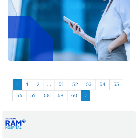
‹
1
2
...
51
52
53
54
55
56
57
58
59
60
›