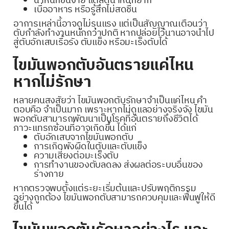
น้ำหนักขึ้นง่าย แต่ลดน้ำหนักยาก
เบื่ออาหาร หรือรู้สึกไม่สดชื่น
อาการเหล่านี้อาจดูไม่รุนแรง แต่เป็นสัญญาณเตือนว่า
ตับกำลังทำงานหนักกว่าปกติ หากปล่อยไว้นานอาจนำไป
สู่ตับอักเสบเรื้อรัง ตับแข็ง หรือมะเร็งตับได้
ไขมันพอกตับอันตรายแค่ไหน
หากไม่รักษา
หลายคนสงสัยว่า ไขมันพอกตับรักษาจำเป็นแค่ไหน คำ
ตอบคือ จำเป็นมาก เพราะหากไม่ดูแลอย่างจริงจัง ไขมัน
พอกตับสามารถพัฒนาเป็นโรคที่อันตรายถึงชีวิตได้
ภาวะแทรกซ้อนที่อาจเกิดขึ้น ได้แก่
ตับอักเสบจากไขมันพอกตับ
การเกิดพังผืดในตับและตับแข็ง
ความเสี่ยงต่อมะเร็งตับ
การทำงานของตับลดลง ส่งผลต่อระบบอื่นของ
ร่างกาย
หากตรวจพบตั้งแต่ระยะเริ่มต้นและปรับพฤติกรรม
อย่างถูกต้อง ไขมันพอกตับสามารถควบคุมและฟื้นฟูให้ดี
ขึ้นได้