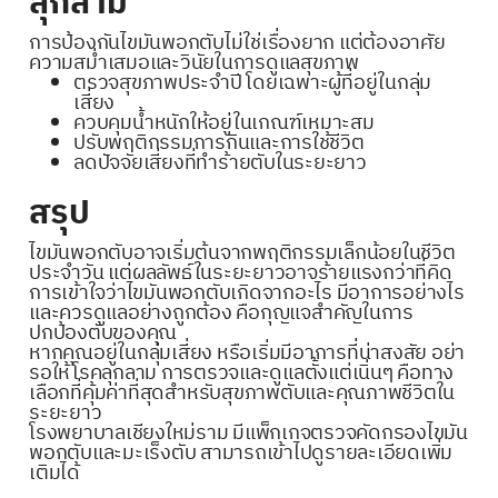
ลุกลาม
การป้องกันไขมันพอกตับไม่ใช่เรื่องยาก แต่ต้องอาศัย
ความสม่ำเสมอและวินัยในการดูแลสุขภาพ
ตรวจสุขภาพประจำปี โดยเฉพาะผู้ที่อยู่ในกลุ่ม
เสี่ยง
ควบคุมน้ำหนักให้อยู่ในเกณฑ์เหมาะสม
ปรับพฤติกรรมการกินและการใช้ชีวิต
ลดปัจจัยเสี่ยงที่ทำร้ายตับในระยะยาว
สรุป
ไขมันพอกตับอาจเริ่มต้นจากพฤติกรรมเล็กน้อยในชีวิต
ประจำวัน แต่ผลลัพธ์ในระยะยาวอาจร้ายแรงกว่าที่คิด
การเข้าใจว่าไขมันพอกตับเกิดจากอะไร มีอาการอย่างไร
และควรดูแลอย่างถูกต้อง คือกุญแจสำคัญในการ
ปกป้องตับของคุณ
หากคุณอยู่ในกลุ่มเสี่ยง หรือเริ่มมีอาการที่น่าสงสัย อย่า
รอให้โรคลุกลาม การตรวจและดูแลตั้งแต่เนิ่นๆ คือทาง
เลือกที่คุ้มค่าที่สุดสำหรับสุขภาพตับและคุณภาพชีวิตใน
ระยะยาว
โรงพยาบาลเชียงใหม่ราม
มีแพ็กเกจตรวจคัดกรองไขมัน
พอกตับและมะเร็งตับ
สามารถเข้าไปดูรายละเอียดเพิ่ม
เติมได้