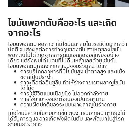
ไขมันพอกตับคืออะไร และเกิด
จากอะไร
ไขมันพอกตับ คือภาวะที่มีไขมันสะสมในเซลล์ตับมากกว่า
ปกติ จนส่งผลต่อการทำงานของตับ สาเหตุของไขมัน
พอกตับไม่ได้เกิดจากการดื่มแอลกอฮอล์เพียงอย่าง
เดียว แต่ยังพบได้ในคนที่ไม่ดื่มเหล้าเลยด้วยเช่นกัน
ไขมันพอกตับเกิดจากหลายปัจจัยร่วมกัน ได้แก่
การบริโภคอาหารที่มีไขมันสูง น้ำตาลสูง และแป้ง
ขัดสีเป็นประจำ
ภาวะดื้อต่ออินซูลิน ทำให้ร่างกายเผาผลาญไขมัน
ได้ไม่ดี
การใช้ชีวิตแบบเนือยนิ่ง ไม่ออกกำลังกาย
การใช้ยาบางชนิดต่อเนื่องเป็นเวลานาน
ความผิดปกติของระบบเผาผลาญในร่างกาย
เมื่อไขมันสะสมในตับมากขึ้น ตับจะเริ่มอักเสบ หากยังไม่
ได้รับการดูแล อาจเกิดพังผืดในตับ และพัฒนาไปสู่โรค
ร้ายในระยะยาว