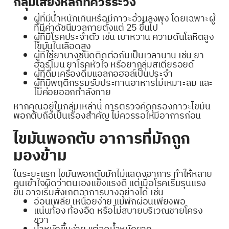
กลุ่มเสี่ยงหลักที่ควรระวัง
ผู้ที่มีน้ำหนักเกินหรือมีภาวะอ้วนลงพุง โดยเฉพาะผู้
ที่มีค่าดัชนีมวลกายตั้งแต่ 25 ขึ้นไป
ผู้ที่มีโรคประจำตัว เช่น เบาหวาน ความดันโลหิตสูง
ไขมันในเลือดสูง
ผู้ที่ใช้ยาบางชนิดติดต่อกันเป็นเวลานาน เช่น ยา
ฮอร์โมน ยาโรคหัวใจ หรือยากลุ่มสเตียรอยด์
ผู้ที่ดื่มเครื่องดื่มแอลกอฮอล์เป็นประจำ
ผู้ที่มีพฤติกรรมรับประทานอาหารไม่เหมาะสม และ
ไม่ค่อยออกกำลังกาย
หากคุณอยู่ในกลุ่มเหล่านี้ การตรวจคัดกรองภาวะไขมัน
พอกตับถือเป็นเรื่องสำคัญ ไม่ควรรอให้มีอาการก่อน
ไขมันพอกตับ อาการที่มักถูก
มองข้าม
ในระยะแรก ไขมันพอกตับมักไม่แสดงอาการ ทำให้หลาย
คนเข้าใจผิดว่าตนเองแข็งแรงดี แต่เมื่อโรคเริ่มรุนแรง
ขึ้น อาจเริ่มสังเกตอาการบางอย่างได้ เช่น
อ่อนเพลีย เหนื่อยง่าย แม้พักผ่อนเพียงพอ
แน่นท้อง ท้องอืด หรือไม่สบายบริเวณชายโครง
ขวา