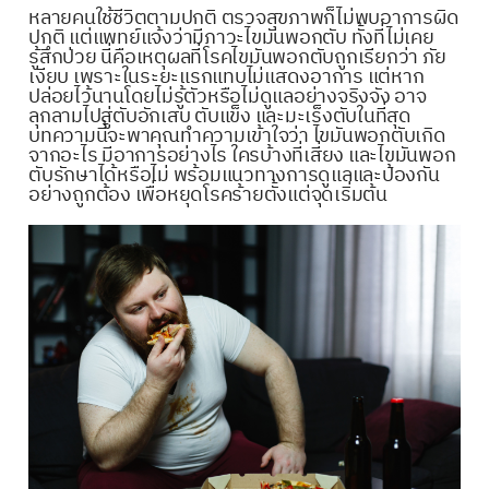
หลายคนใช้ชีวิตตามปกติ ตรวจสุขภาพก็ไม่พบอาการผิด
ปกติ แต่แพทย์แจ้งว่ามีภาวะไขมันพอกตับ ทั้งที่ไม่เคย
รู้สึกป่วย นี่คือเหตุผลที่โรคไขมันพอกตับถูกเรียกว่า ภัย
เงียบ เพราะในระยะแรกแทบไม่แสดงอาการ แต่หาก
ปล่อยไว้นานโดยไม่รู้ตัวหรือไม่ดูแลอย่างจริงจัง อาจ
ลุกลามไปสู่ตับอักเสบ ตับแข็ง และมะเร็งตับในที่สุด
บทความนี้จะพาคุณทำความเข้าใจว่า ไขมันพอกตับเกิด
จากอะไร มีอาการอย่างไร ใครบ้างที่เสี่ยง และไขมันพอก
ตับรักษาได้หรือไม่ พร้อมแนวทางการดูแลและป้องกัน
อย่างถูกต้อง เพื่อหยุดโรคร้ายตั้งแต่จุดเริ่มต้น