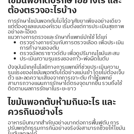
ไขมันพอกตับรักษาอย่างไร และ
ต้องตรวจอะไรบ้าง
การรักษาไขมันพอกตับไม่ได้อาศัยยาเพียงอย่างเดียว
แต่ต้องดูแลแบบองค์รวม เริ่มตั้งแต่การประเมินสุขภาพ
อย่างละเอียด
แนวทางการตรวจและรักษาที่แพทย์มักใช้ ได้แก่
ตรวจร่างกายร่วมกับการตรวจเลือด เพื่อประเมิน
การทำงานของตับ
ตรวจอัลตราซาวด์ตับ เพื่อดูปริมาณไขมันสะสม
ประเมินความรุนแรงของภาวะพังผืดในตับ
ปัจจุบันมีเทคโนโลยีทางการแพทย์ที่ช่วยประเมินความ
รุนแรงของไขมันพอกตับได้อย่างแม่นยำ โดยไม่ต้องเจ็บ
ตัว และลดความเสี่ยงจากการเจาะตับ ทำให้แพทย์
สามารถวางแผนการรักษาได้ตรงจุดมากขึ้น รวมถึงใช้
ติดตามผลการรักษาในระยะยาว
ไขมันพอกตับห้ามกินอะไร และ
ควรกินอย่างไร
อาหารมีบทบาทสำคัญอย่างมากต่อการฟื้นฟูตับ การ
ปรับพฤติกรรมการกินอย่างจริงจังสามารถช่วยให้ไขมัน
ในตับลดลงได้