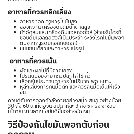
อาหารที่ควรหลีกเลี่ยง
อาหารทอด อาหารไขมันสูง
ของหวาน เครื่องดื่มที่มีน้ำตาลสูง
น้ำอัดลมและเครื่องดื่มแอลกอฮอล์ (สำหรับใครที่
ชอบดื่มแอลกอฮอล์เป็นประจำ ระวังโรคไขมันพอก
ตับจากการดื่มแอลกอฮอล์)
ขนมขบเคี้ยวและอาหารแปรรูป
อาหารที่ควรเน้น
ผักและผลไม้ที่มีกากใยสูง
โปรตีนย่อยง่าย เช่น ปลา ไก่ ไข่ ถั่ว
เลือกรับประทานอาหารในปริมาณพอเหมาะ
หลีกเลี่ยงการกินมื้อดึก และควรกินมื้อเย็นให้เร็ว
ขึ้น
ควบคู่กับการออกกำลังกายอย่างสม่ำเสมอ อย่างน้อย
30 ถึง 60 นาทีต่อวัน สัปดาห์ละ 3 ถึง 5 ครั้ง จะช่วย
ให้การเผาผลาญไขมันดีขึ้นอย่างชัดเจน
วิธีป้องกันไขมันพอกตับก่อน