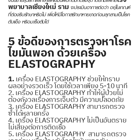
จนขยายสู่วิธีการรักษาโรคไขมันพอกตับที่ตรงจุด โดยทีมแพทย์
พยาบาลเชียงใหม่ ราม
จะประเมินอาการต่อว่า อยู่ในเกณฑ์
ที่ต้องรีบรักษาหรือไม่ เพื่อให้มีโอกาสรักษาหายขาดก่อนลุกลามเป็นโรค
ตับแข็ง หรือมะเร็งตับได้
5 ข้อดีของการตรวจหาโรค
ไขมันพอก ด้วยเครื่อง
ELASTOGRAPHY
1.
เครื่อง ELASTOGRAPHY ช่วยให้ทราบ
ผลอย่างรวดเร็ว โดยใช้เวลาเพียง 5-10 นาที
2. เครื่อง ELASTOGRAPHY ทำให้ผู้ป่วยไม่
ต้องกังวลเรื่องการเจ็บตัว มีความปลอดภัย
3. เครื่อง ELASTOGRAPHY สามารถตรวจ
ซ้ำได้หลายครั้ง
4. เครื่อง ELASTOGRAPHY ไม่เป็นอันตราย
ไม่เสี่ยงต่อการติดเชื้อ
5. เครื่อง ELASTOGRAPHY สามารถตรวจ