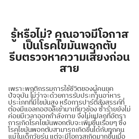
รู้หรือไม่? คุณอาจมีโอกาส
เป็นโรคไขมันพอกตับ
รีบตรวจหาความเสี่ยงก่อน
สาย
เพราะพฤติกรรมการใช้ชีวิตของผู้คนยุค
ปัจจุบัน ไม่ว่าจะด้วยการรับประทานอาหาร
ประเภทที่มีไขมันสูง หรือการปาร์ตี้สังสรรค์ที่
ต้องมีแอลกอฮอล์เข้ามาเกี่ยวข้อง
ซ้ำร้ายยังไม่
ค่อยมีเวลาออกกำลังกาย จึงไม่แปลกที่อัตรา
การเกิดโรคไขมันพอกตับจะเพิ่มขึ้นเรื่อยๆ ซึ่ง
โรคไขมันพอกตับสามารถเกิดขึ้นได้กับทุกคน
แม้ในเด็กวัยรุ่น
แต่จะมีโอกาสเกิดมากขึ้นเมื่อ