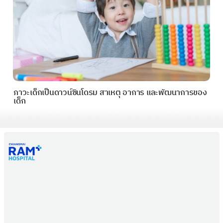
ภาวะเด็กเป็นดาวน์ซินโดรม สาเหตุ อาการ และพัฒนาการของ
เด็ก