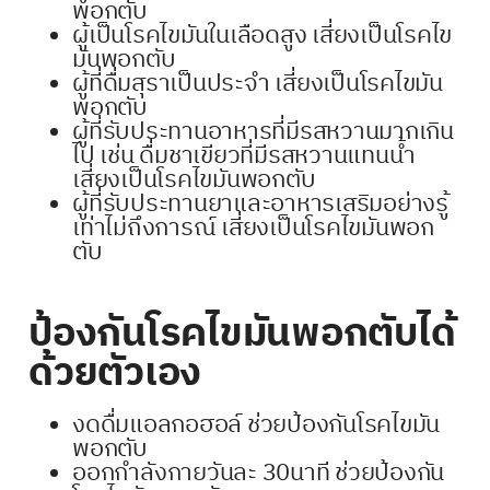
พอกตับ
ผู้เป็นโรคไขมันในเลือดสูง เสี่ยงเป็นโรคไข
มันพอกตับ
ผู้ที่ดื่มสุราเป็นประจำ เสี่ยงเป็นโรคไขมัน
พอกตับ
ผู้ที่รับประทานอาหารที่มีรสหวานมากเกิน
ไป เช่น ดื่มชาเขียวที่มีรสหวานแทนน้ำ
เสี่ยงเป็นโรคไขมันพอกตับ
ผู้ที่รับประทานยาและอาหารเสริมอย่างรู้
เท่าไม่ถึงการณ์ เสี่ยงเป็นโรคไขมันพอก
ตับ
ป้องกันโรคไขมันพอกตับได้
ด้วยตัวเอง
งดดื่มแอลกอฮอล์ ช่วยป้องกันโรคไขมัน
พอกตับ
ออกกำลังกายวันละ 30นาที ช่วยป้องกัน