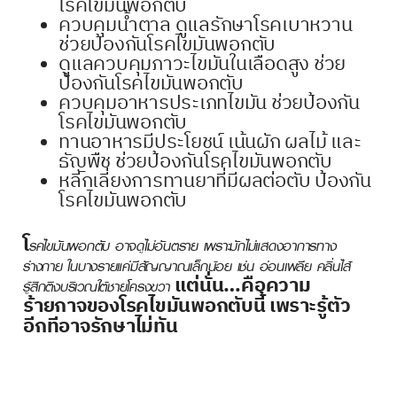
โรคไขมันพอกตับ
ควบคุมน้ำตาล ดูแลรักษาโรคเบาหวาน
ช่วยป้องกันโรคไขมันพอกตับ
ดูแลควบคุมภาวะไขมันในเลือดสูง ช่วย
ป้องกันโรคไขมันพอกตับ
ควบคุมอาหารประเภทไขมัน ช่วยป้องกัน
โรคไขมันพอกตับ
ทานอาหารมีประโยชน์ เน้นผัก ผลไม้ และ
ธัญพืช ช่วยป้องกันโรคไขมันพอกตับ
หลีกเลี่ยงการทานยาที่มีผลต่อตับ ป้องกัน
โรคไขมันพอกตับ
โ
รคไขมันพอกตับ อาจดูไม่อันตราย เพราะมักไม่แสดงอาการทาง
ร่างกาย
ในบางรายแค่มีสัญญาณเล็กน้อย เช่น อ่อนเพลีย คลื่นไส้
แต่นั่น…คือความ
รู้สึกตึงบริเวณใต้ชายโครงขวา
ร้ายกาจของโรคไขมันพอกตับนี้ เพราะรู้ตัว
อีกทีอาจรักษาไม่ทัน