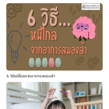
6 วิธีหนีไกลจากอาการสมองล้า