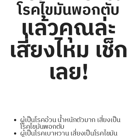
โรคไขมันพอกตับ
แล้วคุณล่ะ
เสี่ยงไหม เช็ก
เลย!
ผู้เป็นโรคอ้วน น้ำหนักตัวมาก เสี่ยงเป็น
โรคไขมันพอกตับ
ผู้เป็นโรคเบาหวาน เสี่ยงเป็นโรคไขมัน