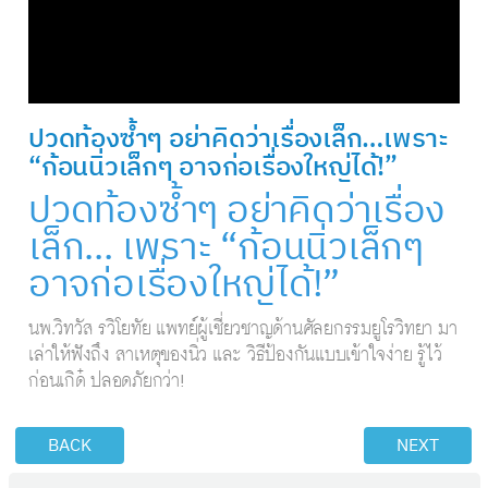
ปวดท้องซ้ำๆ อย่าคิดว่าเรื่องเล็ก…เพราะ
“ก้อนนิ่วเล็กๆ อาจก่อเรื่องใหญ่ได้!”
ปวดท้องซ้ำๆ อย่าคิดว่าเรื่อง
เล็ก… เพราะ “ก้อนนิ่วเล็กๆ
อาจก่อเรื่องใหญ่ได้!”
นพ.วิทวัส รวิโยทัย แพทย์ผู้เชี่ยวชาญด้านศัลยกรรมยูโรวิทยา มา
เล่าให้ฟังถึง สาเหตุของนิ่ว และ วิธีป้องกันแบบเข้าใจง่าย รู้ไว้
ก่อนเกิด… ปลอดภัยกว่า!
BACK
NEXT