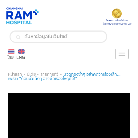
Toggle
ไทย
ENG
navigat
หน้าแรก
มีเดีย
รายการทีวี
ปวดท้องซ้ำๆ อย่าคิดว่าเรื่องเล็ก…
เพราะ “ก้อนนิ่วเล็กๆ อาจก่อเรื่องใหญ่ได้!”