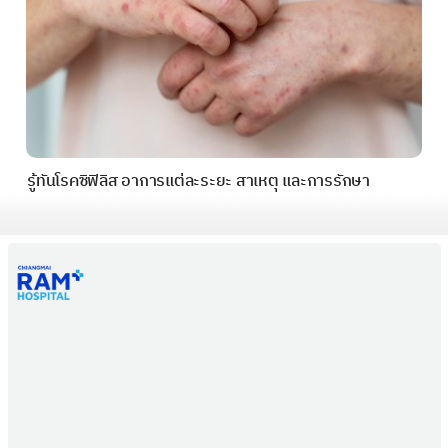
รู้ทันโรคซิฟิลิส อาการแต่ละระยะ สาเหตุ และการรักษา