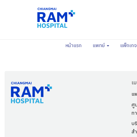
(current)
หน้าแรก
แพทย์
แพ็กเก
เม
แพ
ศู
ทา
บร
สำ