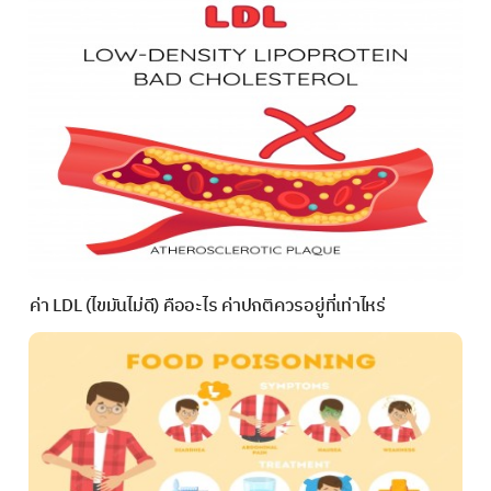
ค่า LDL (ไขมันไม่ดี) คืออะไร ค่าปกติควรอยู่ที่เท่าไหร่