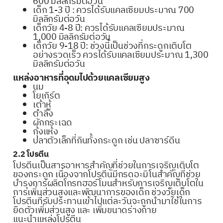
600 มิลลิกรัมต่อวัน
เด็ก 1-3 ปี : ควรได้รับแคลเซียมประมาณ 700
มิลลิกรัมต่อวัน
เด็กวัย 4-8 ปี: ควรได้รับแคลเซียมประมาณ
1,000 มิลลิกรัมต่อวัน
เด็กวัย 9-18 ปี: ช่วงนี้เป็นช่วงที่กระดูกเติบโต
อย่างรวดเร็ว ควรได้รับแคลเซียมประมาณ 1,300
มิลลิกรัมต่อวัน
แหล่งอาหารที่อุดมไปด้วยแคลเซียมสูง
นม
โยเกิร์ต
เต้าหู้
ตำลึง
ผักกระเฉด
กุ้งแห้ง
ปลาตัวเล็กที่กินทั้งกระดูก เช่น ปลาซาร์ดีน
2.2 โปรตีน
โปรตีนเป็นสารอาหารสำคัญที่ช่วยในการเจริญเติบโต
ของกระดูก เนื่องจากโปรตีนมีกรดอะมิโนสำคัญที่ช่วย
บำรุงการผลิตโกรทฮอร์โมนสำหรับการเจริญเติบโตใน
การเพิ่มส่วนสูงและพัฒนาการของเด็ก ช่วงวัยเด็ก
โปรตีนที่รับประทานเข้าไปแต่ละวันจะถูกนำมาใช้ในการ
ยืดตัวเพิ่มส่วนสูง และ เพิ่มขนาดร่างกาย
แนะนำแหล่งโปรตีน