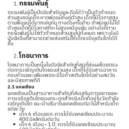
กรรมพันธุ์
กรรมพันธุ์เป็นปัจจัยสำคัญและถือได้ว่าเป็นตัวกำหนด
ส่วนสูงของเด็ก หากพ่อแม่ทั้งคู่ตัวสูง เด็กก็มีโอกาสสูง
ตามพ่อแม่ได้มากเช่นกัน ทางตรงกันข้าม ถ้าพ่อแม่ไม่ได้
ตัวสูงเด็กก็มีโอกาสที่จะไม่สูงเหมือนกัน อย่างไรก็ตาม
กรรมพันธุ์ไม่ใช่ตัวกำหนดส่วนสูงไปทั้งหมด เพราะยังมี
ปัจจัยอื่นที่สามารถช่วยส่งเสริมให้เด็กเจริญเติบโตได้ดี
ขึ้น
โภชนาการ
โภชนาการเป็นหนึ่งในปัจจัยสำคัญที่สุดที่ส่งผลโดยตรง
ต่อการเจริญเติบโตของส่วนสูง เด็กที่ได้รับสารอาหาร
ครบถ้วนและเพียงพอจะมีโอกาสเติบโตได้อย่างสมวัย
และมีสุขภาพที่ดี
2.1 แคลเซียม
แคลเซียมเป็นสารอาหารสำคัญที่ส่งเสริมการขยายและ
การเจริญเติบโตของกระดูกสำหรับเด็กที่อยู่ในวัยกำลัง
เจริญเติบโต แนะนำปริมาณแคลเซียมต่อวันสำหรับเด็ก
แต่ละวัย
เด็ก 6 เดือนแรก: ควรได้รับแคลเซียมประมาณ
400 มิลลิกรัมต่อวัน
เด็ก 6 เดือน - 1 ปี: ควรได้รับแคลเซียมประมาณ