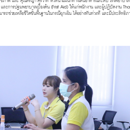
รวจสุขภาพ และ คุณสรญา ศิริวาท หัวหน้าแผนกทางเดินอาหารและตับ โรงพยาบาลเช
LS) และการปฐมพยาบาลเบื้องต้น (Frist Aid) ให้แก่พนักงาน และผู้ปฏิบัตงาน Tha
มารถช่วยเหลือชีวิตขั้นพื้นฐานในกรณีฉุกเฉิน ได้อย่างทันท่วงที และมีประสิทธิ