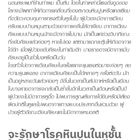
นอนสระผมที่ร้านทำผม เป็นต้น โดยในท่าเหล่านี้แรงดึงดูดของ
โลกจะมีผลทำให้เกิดการเคลื่อนที่ของตะกอนหินปูนหรือแคลเซียม
ที่อวัยวะควบคุมการทรงตัวในหูชั้นใน ผู้ป่วยจะมีอาการเวียน
ศรีษะแบบบ้านหมุนตามด้วยอาการคลื่นไส้อาเจียน อาการเวียน
ศีรษะแบบบ้านหมุนมักจะมีอาการไม่นาน มักเป็นแค่ช่วงวินาทีขณะ
ที่ขยับศีรษะแล้วค่อยๆ หายไปเอง แต่สามารถกระตุ้นให้เกิดอาการ
ได้อีก เมื่อผู้ป่วยขยับศีรษะในท่าเดิมอีก บางรายอาจมีอาการมึน
ศีรษะอยู่เป็นชั่วโมงหรือเป็นวัน
โดยทั่วไปอาการเวียนศีรษะในครั้งแรกจะรุนแรงต่อมาจะค่อยๆ ลด
ความรุนแรงลง อาการเวียนศีรษะเป็นได้หลายๆ ครั้งต่อวัน มัก
เป็นอยู่หลายวันแล้วค่อยๆ ดีขึ้นในเวลาเป็นสัปดาห์หรือเป็นเดือน
ในบางรายอาการจะกลับเป็นซ้ำขึ้นอีกในเวลาเป็นเดือนหรือเป็นปี
ผู้ป่วยจะไม่มีอาการหูอื้อ ไม่พบการสูญเสียการได้ยินหรือมีเสียง
ผิดปกติในหูและไม่พบอาการทางระบบประสาทอื่นร่วมด้วย ผู้
ป่วยรู้ตัวดีขณะเวียนศีรษะและไม่มีอาการหมดสติ
จะรักษาโรคหินปูนในหูชั้น