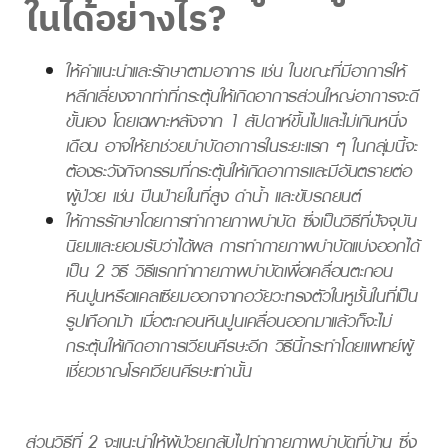
ในได้อย่างไร?
ให้คำแนะนำและรักษาตามอาการ เช่น ในขณะที่มีอาการให้
หลีกเลี่ยงจากท่าที่กระตุ้นให้เกิดอาการส่วนใหญ่อาการจะดี
ขั้นเอง โดยเฉพาะหลังจาก 1 สัปดาห์ขึ้นไปและไม่เกินหนึ่ง
เดือน อาจให้ยาช่วยบำบัดอาการในระยะแรก ๆ ในกลุ่มนี้จะ
ต้องระวังกิจกรรมที่กระตุ้นให้เกิดอาการและมีอันตรายต่อ
ผู้ป่วย เช่น ปีนป่ายในที่สูง ดำน้ำ และขับรถยนต์
ให้การรักษาโดยการทำกายภาพบำบัด ซึ่งเป็นวิธีที่ปัจจุบัน
นิยมและยอมรับว่าได้ผล การทำกายภาพบำบัดแบ่งออกได้
เป็น 2 วิธี วิธีแรกทำกายภาพบำบัดเพื่อเคลื่อนตะกอน
หินปูนหรือแคลเซียมออกจากอวัยวะทรงตัวในหูชั้นในที่เป็น
รูปเกือกม้า เมื่อตะกอนหินปูนเคลื่อนออกมาแล้วก็จะไม่
กระตุ้นให้เกิดอาการเวียนศีรษะอีก วิธีนี้กระทำโดยแพทย์ผู้
เชี่ยวชาญโรคเวียนศีรษะเท่านั้น
ส่วนวิธีที่ 2 จะแนะนำให้ผู้ป่วยกลับไปทำกายภาพบำบัดที่บ้าน ซึ่ง