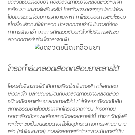
ขดลวดชนิดเคลือบยา คือขดลวดถ่างขยายหลอดเลือดหัวใจที่
เคลือบยา และสารโพลีเมอร์ไว้ โดยตัวยาจะค่อยๆถูกปลดปล่อย
ไปยังบริเวณที่ต้องการรักษาเฉพาะที่ ทำให้ช่วยลดการเติบโตของ
เนื้อเยื่อบริเวณที่ใส่ขดลวด ช่วยลดความจำเป็นในการที่ต้อง
ทำการรักษาซ้ำ จากการที่หลอดเลือดหัวใจที่ได้รับการฝังขด
ลวดเกิดการตีบซ้ำเมื่อเวลาผ่านไป
โครงค้ำยันหลอดเลือดเคลือบยาละลายได้
โครงค้ำยันละลายได้ เป็นทางเลือกใหม่ในการรักษาโรคหลอด
เลือดหัวใจ มีลักษณะเหมือนกับขดลวดถ่างขยายหลอดเลือด
ชนิดเคลือบยาแต่สามารถสลายตัวได้ ทำให้หลอดเลือดกลับคืน
สภาพธรรมชาติโดยปราศจากโครงสร้างค้ำยัน โครงค้ำยัน
หลอดเลือดชีวภาพเคลือบยาชนิดย่อยสลายได้นี้ ทำจากวัสดุโพลี
แลคไตล์ ซึ่งเป็นชนิดเดียวกับที่ใช้ในอุปกรณ์ทางการแพทย์มานาน
แล้ว (เช่นไหมละลาย) การย่อยสลายเกิดโดยกลายเป็นสารที่มีใน