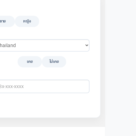
ชาย
หญิง
เคย
ไม่เคย